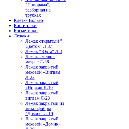
"Панорама",
разборная на
трубках
Клетка Вольер
Когтеточки
Косметички
Лежаки
Лежак открытый "
Цветок" Л-37
Лежак "Юрта" Л-3
Лежак - мешок
матрас Л-36
Лежак закрытый
меховой «Вигвам»
Л-22
Лежак закрытый
«Норка» Л-10
Лежак закрытый
вигвам Л-23
Лежак закрытый из
микрофибры
"Домик" Л-19
Лежак закрытый
меховой «Домик»