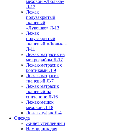
меховой «Люлька»
Л-12
Лежак
полузакрытый
тканевый
«Лукошко» Л-13
Лежак
полузакрытый
тканевый «Люлька»
Л-11
Лежак-матрасик из
микрофибры Л-17
Лежак-матрасик с
бортиками Л-9
Лежак-матрасик
тканевый Л-7
Лежак-матрасик
тканевый на
синтепоне Л-16
Лежак-мешок
меховой Л-18
Лежак-пуфик Л-4
Одежда
Жилет утепленный
Намордник для