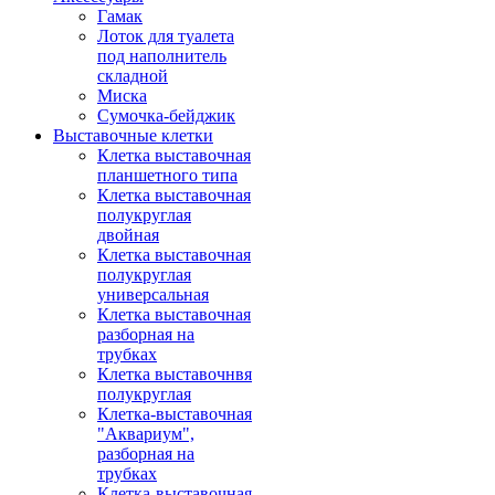
Гамак
Лоток для туалета
под наполнитель
складной
Миска
Сумочка-бейджик
Выставочные клетки
Клетка выставочная
планшетного типа
Клетка выставочная
полукруглая
двойная
Клетка выставочная
полукруглая
универсальная
Клетка выставочная
разборная на
трубках
Клетка выставочнвя
полукруглая
Клетка-выставочная
"Аквариум",
разборная на
трубках
Клетка-выставочная