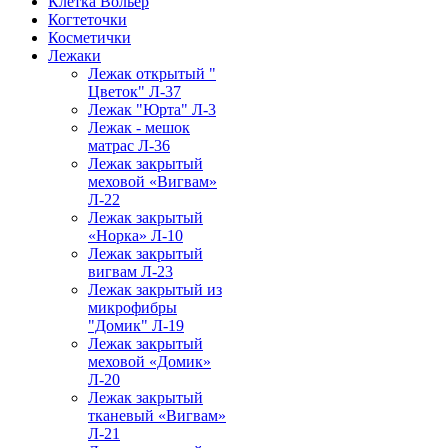
Клетка Вольер
Когтеточки
Косметички
Лежаки
Лежак открытый "
Цветок" Л-37
Лежак "Юрта" Л-3
Лежак - мешок
матрас Л-36
Лежак закрытый
меховой «Вигвам»
Л-22
Лежак закрытый
«Норка» Л-10
Лежак закрытый
вигвам Л-23
Лежак закрытый из
микрофибры
"Домик" Л-19
Лежак закрытый
меховой «Домик»
Л-20
Лежак закрытый
тканевый «Вигвам»
Л-21