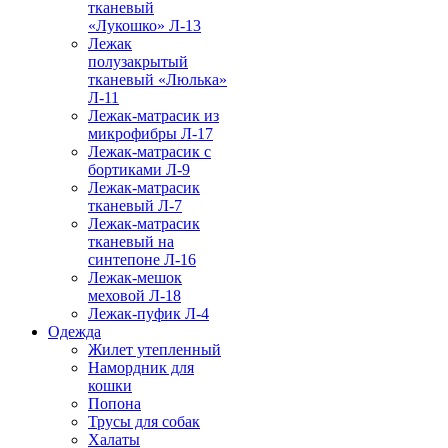
тканевый
«Лукошко» Л-13
Лежак
полузакрытый
тканевый «Люлька»
Л-11
Лежак-матрасик из
микрофибры Л-17
Лежак-матрасик с
бортиками Л-9
Лежак-матрасик
тканевый Л-7
Лежак-матрасик
тканевый на
синтепоне Л-16
Лежак-мешок
меховой Л-18
Лежак-пуфик Л-4
Одежда
Жилет утепленный
Намордник для
кошки
Попона
Трусы для собак
Халаты