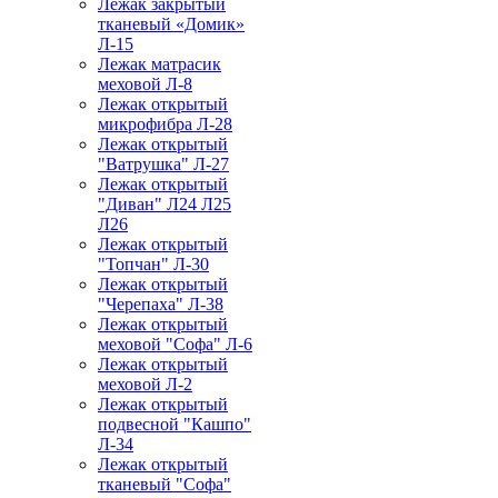
Лежак закрытый
тканевый «Домик»
Л-15
Лежак матрасик
меховой Л-8
Лежак открытый
микрофибра Л-28
Лежак открытый
"Ватрушка" Л-27
Лежак открытый
"Диван" Л24 Л25
Л26
Лежак открытый
"Топчан" Л-30
Лежак открытый
"Черепаха" Л-38
Лежак открытый
меховой "Софа" Л-6
Лежак открытый
меховой Л-2
Лежак открытый
подвесной "Кашпо"
Л-34
Лежак открытый
тканевый "Софа"