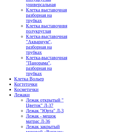
универсальная
Клетка выставочная
разборная на
трубках
Клетка выставочнвя
полукруглая
Клетка-выставочная
"Аквариум",
разборная на
трубках
Клетка-выставочная
"Панорама",
разборная на
трубках
Клетка Вольер
Когтеточки
Косметички
Лежаки
Лежак открытый "
Цветок" Л-37
Лежак "Юрта" Л-3
Лежак - мешок
матрас Л-36
Лежак закрытый
меховой «Вигвам»