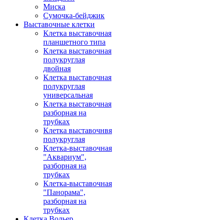
Миска
Сумочка-бейджик
Выставочные клетки
Клетка выставочная
планшетного типа
Клетка выставочная
полукруглая
двойная
Клетка выставочная
полукруглая
универсальная
Клетка выставочная
разборная на
трубках
Клетка выставочнвя
полукруглая
Клетка-выставочная
"Аквариум",
разборная на
трубках
Клетка-выставочная
"Панорама",
разборная на
трубках
Клетка Вольер