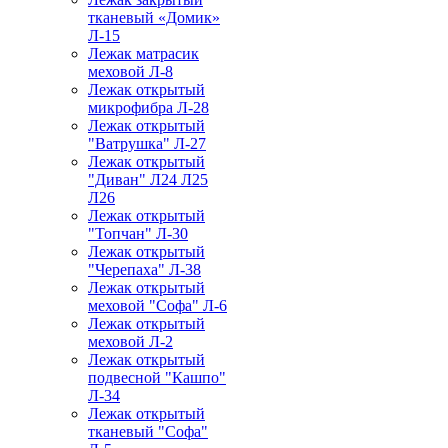
тканевый «Домик»
Л-15
Лежак матрасик
меховой Л-8
Лежак открытый
микрофибра Л-28
Лежак открытый
"Ватрушка" Л-27
Лежак открытый
"Диван" Л24 Л25
Л26
Лежак открытый
"Топчан" Л-30
Лежак открытый
"Черепаха" Л-38
Лежак открытый
меховой "Софа" Л-6
Лежак открытый
меховой Л-2
Лежак открытый
подвесной "Кашпо"
Л-34
Лежак открытый
тканевый "Софа"