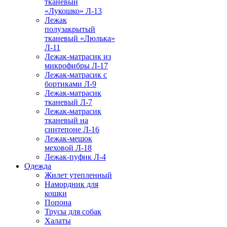
тканевый
«Лукошко» Л-13
Лежак
полузакрытый
тканевый «Люлька»
Л-11
Лежак-матрасик из
микрофибры Л-17
Лежак-матрасик с
бортиками Л-9
Лежак-матрасик
тканевый Л-7
Лежак-матрасик
тканевый на
синтепоне Л-16
Лежак-мешок
меховой Л-18
Лежак-пуфик Л-4
Одежда
Жилет утепленный
Намордник для
кошки
Попона
Трусы для собак
Халаты