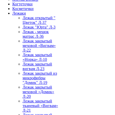
Когтеточки
Косметички
Лежаки
Лежак открытый "
Цветок" Л-37
Лежак "Юрта" Л-3
Лежак - мешок
матрас Л-36
Лежак закрытый
меховой «Вигвам»
Л-22
Лежак закрытый
«Норка» Л-10
Лежак закрытый
вигвам Л-23
Лежак закрытый из
микрофибры
"Домик" Л-19
Лежак закрытый
меховой «Домик»
Л-20
Лежак закрытый
тканевый «Вигвам»
Л-21
Лежак закрытый