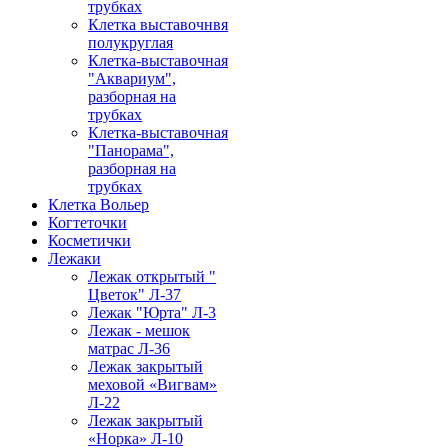
трубках
Клетка выставочнвя
полукруглая
Клетка-выставочная
"Аквариум",
разборная на
трубках
Клетка-выставочная
"Панорама",
разборная на
трубках
Клетка Вольер
Когтеточки
Косметички
Лежаки
Лежак открытый "
Цветок" Л-37
Лежак "Юрта" Л-3
Лежак - мешок
матрас Л-36
Лежак закрытый
меховой «Вигвам»
Л-22
Лежак закрытый
«Норка» Л-10