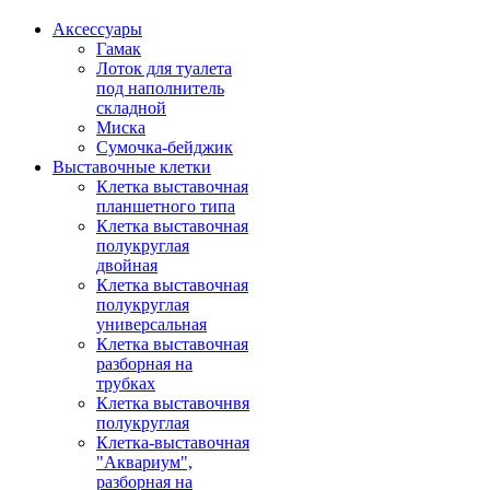
Аксессуары
Гамак
Лоток для туалета
под наполнитель
складной
Миска
Сумочка-бейджик
Выставочные клетки
Клетка выставочная
планшетного типа
Клетка выставочная
полукруглая
двойная
Клетка выставочная
полукруглая
универсальная
Клетка выставочная
разборная на
трубках
Клетка выставочнвя
полукруглая
Клетка-выставочная
"Аквариум",
разборная на