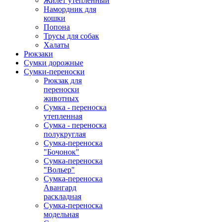
Жилет утепленный
Намордник для
кошки
Попона
Трусы для собак
Халаты
Рюкзаки
Сумки дорожные
Сумки-переноски
Рюкзак для
переноски
животных
Сумка - переноска
утепленная
Сумка - переноска
полукруглая
Сумка-переноска
"Бочонок"
Сумка-переноска
"Вольер"
Сумка-переноска
Авангард
раскладная
Сумка-переноска
модельная