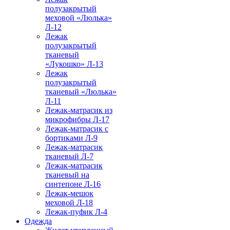
полузакрытый
меховой «Люлька»
Л-12
Лежак
полузакрытый
тканевый
«Лукошко» Л-13
Лежак
полузакрытый
тканевый «Люлька»
Л-11
Лежак-матрасик из
микрофибры Л-17
Лежак-матрасик с
бортиками Л-9
Лежак-матрасик
тканевый Л-7
Лежак-матрасик
тканевый на
синтепоне Л-16
Лежак-мешок
меховой Л-18
Лежак-пуфик Л-4
Одежда