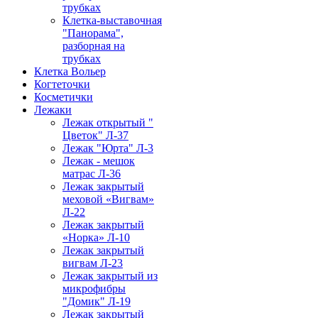
трубках
Клетка-выставочная
"Панорама",
разборная на
трубках
Клетка Вольер
Когтеточки
Косметички
Лежаки
Лежак открытый "
Цветок" Л-37
Лежак "Юрта" Л-3
Лежак - мешок
матрас Л-36
Лежак закрытый
меховой «Вигвам»
Л-22
Лежак закрытый
«Норка» Л-10
Лежак закрытый
вигвам Л-23
Лежак закрытый из
микрофибры
"Домик" Л-19
Лежак закрытый