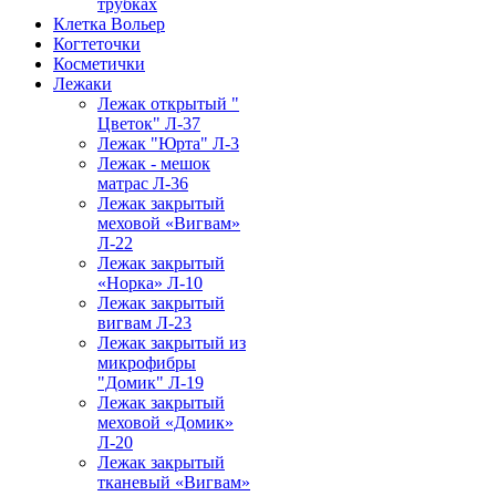
трубках
Клетка Вольер
Когтеточки
Косметички
Лежаки
Лежак открытый "
Цветок" Л-37
Лежак "Юрта" Л-3
Лежак - мешок
матрас Л-36
Лежак закрытый
меховой «Вигвам»
Л-22
Лежак закрытый
«Норка» Л-10
Лежак закрытый
вигвам Л-23
Лежак закрытый из
микрофибры
"Домик" Л-19
Лежак закрытый
меховой «Домик»
Л-20
Лежак закрытый
тканевый «Вигвам»