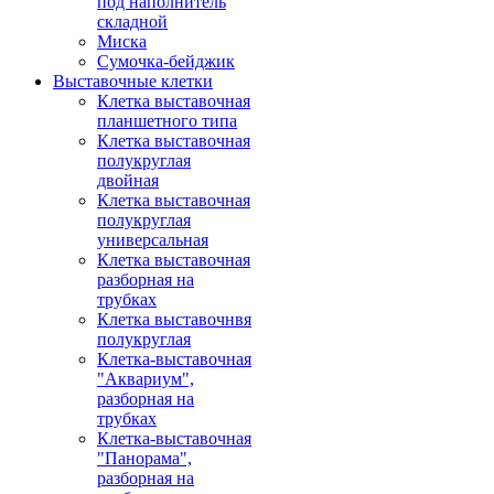
под наполнитель
складной
Миска
Сумочка-бейджик
Выставочные клетки
Клетка выставочная
планшетного типа
Клетка выставочная
полукруглая
двойная
Клетка выставочная
полукруглая
универсальная
Клетка выставочная
разборная на
трубках
Клетка выставочнвя
полукруглая
Клетка-выставочная
"Аквариум",
разборная на
трубках
Клетка-выставочная
"Панорама",
разборная на