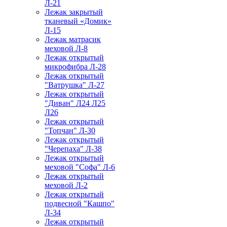
Л-21
Лежак закрытый
тканевый «Домик»
Л-15
Лежак матрасик
меховой Л-8
Лежак открытый
микрофибра Л-28
Лежак открытый
"Ватрушка" Л-27
Лежак открытый
"Диван" Л24 Л25
Л26
Лежак открытый
"Топчан" Л-30
Лежак открытый
"Черепаха" Л-38
Лежак открытый
меховой "Софа" Л-6
Лежак открытый
меховой Л-2
Лежак открытый
подвесной "Кашпо"
Л-34
Лежак открытый