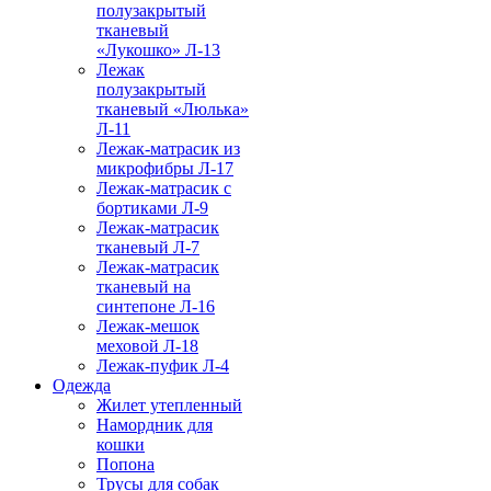
полузакрытый
тканевый
«Лукошко» Л-13
Лежак
полузакрытый
тканевый «Люлька»
Л-11
Лежак-матрасик из
микрофибры Л-17
Лежак-матрасик с
бортиками Л-9
Лежак-матрасик
тканевый Л-7
Лежак-матрасик
тканевый на
синтепоне Л-16
Лежак-мешок
меховой Л-18
Лежак-пуфик Л-4
Одежда
Жилет утепленный
Намордник для
кошки
Попона
Трусы для собак